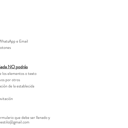
 WhatsApp e Email
botones
señada NO podrás
e los elementos o texto
os por otros
ción de la establecida
nvitación
ormulario que debe ser llenado y
nestilo@gmail.com