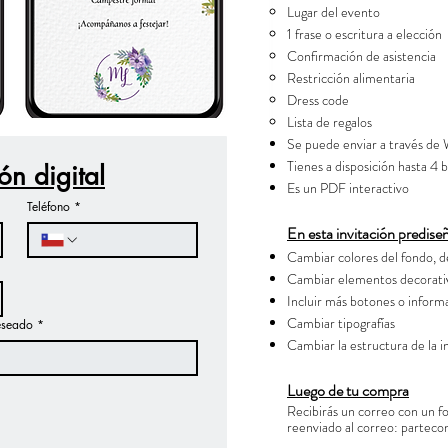
Lugar del evento
1 frase o escritura a elección
Confirmación de asistencia
Restricción alimentaria
Dress code
Lista de regalos
Se puede enviar a través de
Tienes a disposición hasta 4 
ión digital
Es un PDF interactivo
Teléfono
*
En esta invitación predi
Cambiar colores del fondo, d
Cambiar elementos decorativ
Incluir más botones o informa
Cambiar tipografías
eseado
*
Cambiar la estructura de la i
Luego de tu compra
Recibirás un correo con un f
reenviado al correo:
parteco