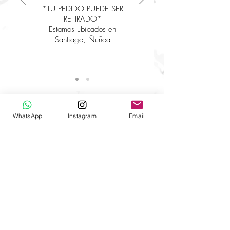
*TU PEDIDO PUEDE SER
RETIRADO*
Estamos ubicados en
Santiago, Ñuñoa
Pincha
AQUÍ
para ver los papeles
WhatsApp
Instagram
Email
AYUDA
Envíos a todo Chile
Cómo hacer tu pedido
Contáctanos