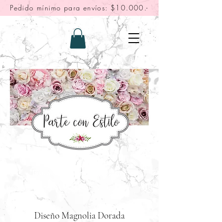
Pedido mínimo para envíos: $10.000.-
"Fotos solo referenciales, no se
"Fotos solo referenciales, leer
incluyen los adicionales"
descripción"
Diseño Magnolia Dorada