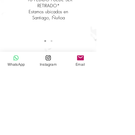
RETIRADO*
Estamos ubicados en
Santiago, Ñuñoa
Pincha
AQUÍ
para ver los papeles
WhatsApp
Instagram
Email
AYUDA
Envíos a todo Chile
Cómo hacer tu pedido
Contáctanos