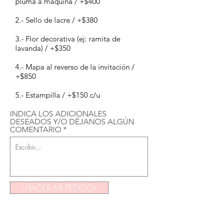
pluma a máquina / +$400
2.- Sello de lacre / +$380
3.- Flor decorativa (ej: ramita de
lavanda) / +$350
4.- Mapa al reverso de la invitación /
+$850
5.- Estampilla / +$150 c/u
INDICA LOS ADICIONALES
DESEADOS Y/O DÉJANOS ALGÚN
COMENTARIO
¡HACER MI PEDIDO!