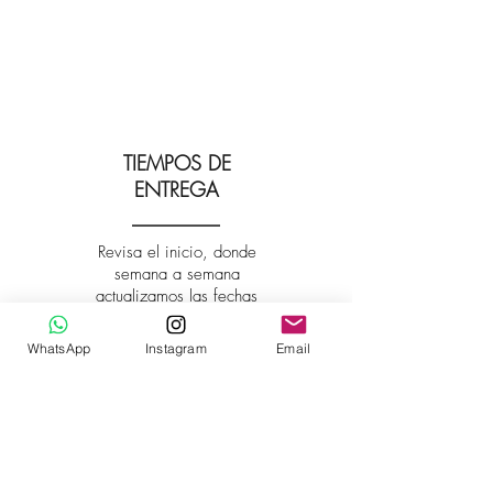
TIEMPOS DE
ENTREGA
Revisa el inicio, donde
semana a semana
actualizamos las fechas
disponibles para entregas.
WhatsApp
Instagram
Email
*TU PEDIDO PUEDE SER
RETIRADO*
Estamos ubicados en
Santiago, Ñuñoa.