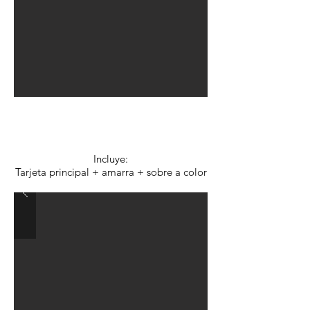
Opción B: $2.380.-
c/u
Incluye:
Tarjeta principal + amarra + sobre a color