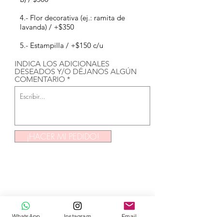
4.- Flor decorativa (ej.: ramita de
lavanda) / +$350
5.- Estampilla / +$150 c/u
INDICA LOS ADICIONALES
DESEADOS Y/O DÉJANOS ALGÚN
COMENTARIO
¡HACER MI PEDIDO!
TIEMPOS DE
WhatsApp
Instagram
Email