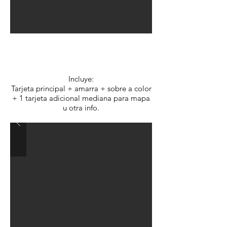
Opción C:
$3.150.- c/u
Incluye:
Tarjeta principal + amarra + sobre a color
+ 1 tarjeta adicional mediana para mapa
u otra info.