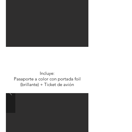
Opción B:
$3.800.- c/u
Incluye:
Pasaporte a color con portada foil
(brillante) + Ticket de avión