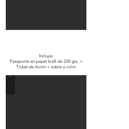
Opción C:
$3.650.- c/u
Incluye:
Pasaporte en papel kraft de 220 grs. +
Ticket de Avión + sobre a color