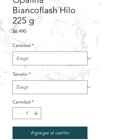
Biancoflash Hilo
225 g
Precio
$6.490
Cantidad
*
Tamaño
*
Cantidad
*
Agregar al carrito