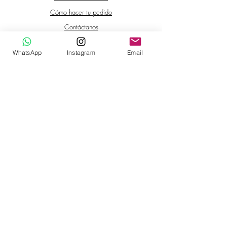
IMPORTANTE:
Cómo hacer tu pedido
El producto debe devolverse en las
mismas condiciones en que se
Contáctanos
entregó, sin alteraciones, sin daños,
sin uso, misma cantidad, de lo
WhatsApp
Instagram
Email
contrario no habrá reembolso.
TIENDA