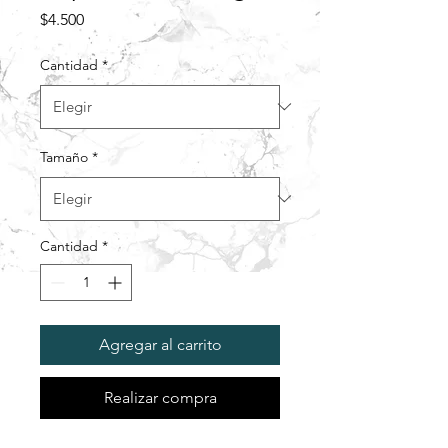
Precio
$4.500
Cantidad
*
Tamaño
*
Cantidad
*
Agregar al carrito
Realizar compra