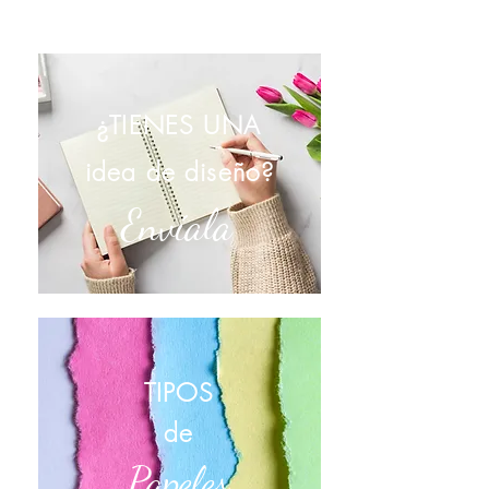
¿TIENES UNA
idea de diseño?
Envíala
TIPOS
de
Papeles